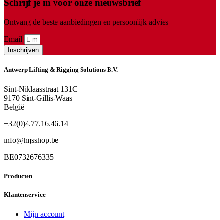
Schrijf je in voor onze nieuwsbrief
Ontvang de beste aanbiedingen en persoonlijk advies
Email
Inschrijven
Antwerp Lifting & Rigging Solutions B.V.
Sint-Niklaasstraat 131C
9170 Sint-Gillis-Waas
België
+32(0)4.77.16.46.14
info@hijsshop.be
BE0732676335
Producten
Klantenservice
Mijn account